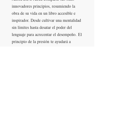
innovadores principios, resumiendo la
obra de su vida en un libro accesible e
inspirador. Desde cultivar una mentalidad
sin límites hasta desatar el poder del
lenguaje para acrecentar el desempeño. El
principio de la presión te ayudará a
producir lo mejor de ti, en la empresa, el
deporte y la vida.
¿Cómo comprar?
¡Es muy sencillo! Abonás con el medio de
pago que desees a través de MercadoPago.
Una vez realizado el mismo, recibirás un
link que estará activo por 30 días para
UNITE A NUESTRA LISTA DE CORREO
poder descargar el libro en formato
EPUB. El mismo lo podés descargar a la
plataforma de lectura que utilices, ya sea
Kindle, Google Reads Play, Bookari o