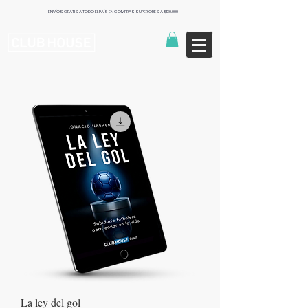
ENVÍOS GRATIS A TODO EL PAÍS EN COMPRAS SUPERIORES A $130.000
Publishers
La ley del gol