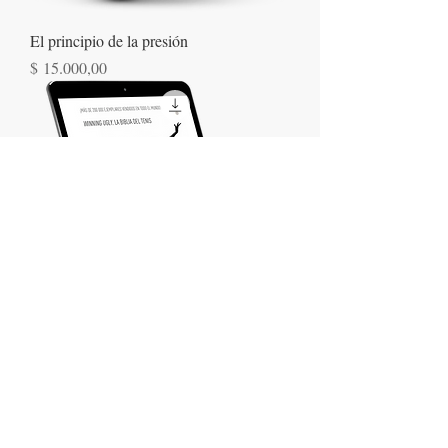
El principio de la presión
Precio
$ 15.000,00
¡Ganar! El combate mental el tenis
Precio
$ 15.000,00