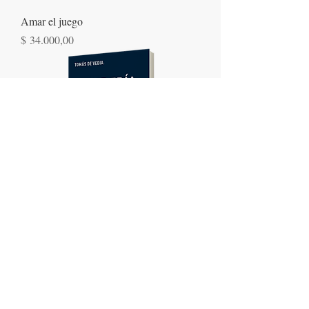
Amar el juego
Precio
$ 34.000,00
Mente fría, corazón caliente
Precio
$ 34.000,00