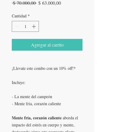
Precio
Precio
 $ 70.000,00 
$ 63.000,00
de
oferta
Cantidad
*
Agregar al carrito
¡Llevate este combo con un 10% off!*
Incluye:
- La mente del campeón
- Mente fría, corazón caliente
Mente fría, corazón caliente
aborda el
impacto del estrés en cuerpo y mente,
destacando cómo esta respuesta afecta